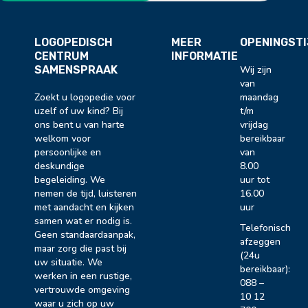
LOGOPEDISCH
MEER
OPENINGST
CENTRUM
INFORMATIE
SAMENSPRAAK
Wij zijn
van
Zoekt u logopedie voor
maandag
uzelf of uw kind? Bij
t/m
ons bent u van harte
vrijdag
welkom voor
bereikbaar
persoonlijke en
van
deskundige
8.00
begeleiding. We
uur tot
nemen de tijd, luisteren
16.00
met aandacht en kijken
uur
samen wat er nodig is.
Telefonisch
Geen standaardaanpak,
afzeggen
maar zorg die past bij
(24u
uw situatie. We
bereikbaar):
werken in een rustige,
088 –
vertrouwde omgeving
10 12
waar u zich op uw