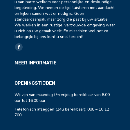
u van harte welkom voor persoonlijke en deskundige
begeleiding. We nemen de tijd, luisteren met aandacht
en kijken samen wat er nodig is. Geen
standaardaanpak, maar zorg die past bij uw situatie.
We werken in een rustige, vertrouwde omgeving waar
u zich op uw gemak voelt. En misschien wel net zo
belangrijk: bij ons kunt u snel terecht!
Vind ons op:
Facebook
page
MEER INFORMATIE
opens
in
new
OPENINGSTIJDEN
window
Wij zijn van maandag t/m vrijdag bereikbaar van 8.00
uur tot 16.00 uur
Telefonisch afzeggen (24u bereikbaar):
088 – 10 12
700
.