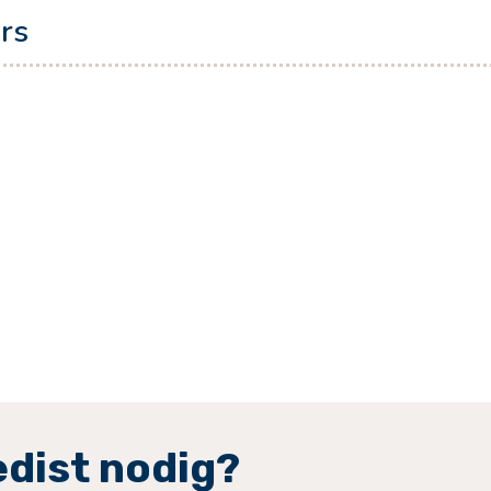
rs
edist nodig?