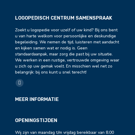
LOGOPEDISCH CENTRUM SAMENSPRAAK
Zoekt u logopedie voor uzelf of uw kind? Bij ons bent
u van harte welkom voor persoonlijke en deskundige
begeleiding. We nemen de tijd, luisteren met aandacht
en kijken samen wat er nodig is. Geen
standaardaanpak, maar zorg die past bij uw situatie.
We werken in een rustige, vertrouwde omgeving waar
u zich op uw gemak voelt. En misschien wel net zo
belangrijk: bij ons kunt u snel terecht!
Vind ons op:
Facebook
page
MEER INFORMATIE
opens
in
new
OPENINGSTIJDEN
window
Wij zijn van maandag t/m vrijdag bereikbaar van 8.00