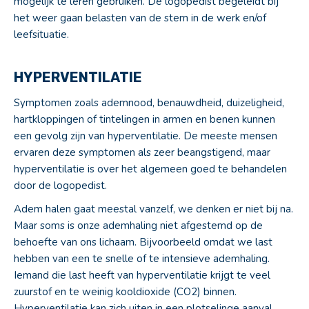
mogelijk te leren gebruiken. De logopedist begeleidt bij
het weer gaan belasten van de stem in de werk en/of
leefsituatie.
HYPERVENTILATIE
Symptomen zoals ademnood, benauwdheid, duizeligheid,
hartkloppingen of tintelingen in armen en benen kunnen
een gevolg zijn van hyperventilatie. De meeste mensen
ervaren deze symptomen als zeer beangstigend, maar
hyperventilatie is over het algemeen goed te behandelen
door de logopedist.
Adem halen gaat meestal vanzelf, we denken er niet bij na.
Maar soms is onze ademhaling niet afgestemd op de
behoefte van ons lichaam. Bijvoorbeeld omdat we last
hebben van een te snelle of te intensieve ademhaling.
Iemand die last heeft van hyperventilatie krijgt te veel
zuurstof en te weinig kooldioxide (CO2) binnen.
Hyperventilatie kan zich uiten in een plotselinge aanval