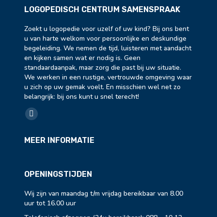
LOGOPEDISCH CENTRUM SAMENSPRAAK
Zoekt u logopedie voor uzelf of uw kind? Bij ons bent
u van harte welkom voor persoonlijke en deskundige
begeleiding. We nemen de tijd, luisteren met aandacht
en kijken samen wat er nodig is. Geen
standaardaanpak, maar zorg die past bij uw situatie.
We werken in een rustige, vertrouwde omgeving waar
u zich op uw gemak voelt. En misschien wel net zo
belangrijk: bij ons kunt u snel terecht!
Vind ons op:
Facebook
page
MEER INFORMATIE
opens
in
new
OPENINGSTIJDEN
window
Wij zijn van maandag t/m vrijdag bereikbaar van 8.00
uur tot 16.00 uur