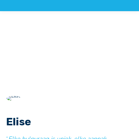
Elise
“
Elke hulpvraag is uniek, elke aanpak