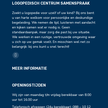
LOGOPEDISCH CENTRUM SAMENSPRAAK
Zoekt u logopedie voor uzelf of uw kind? Bij ons bent
u van harte welkom voor persoonlijke en deskundige
begeleiding. We nemen de tijd, luisteren met aandacht
en kijken samen wat er nodig is. Geen
standaardaanpak, maar zorg die past bij uw situatie.
We werken in een rustige, vertrouwde omgeving waar
u zich op uw gemak voelt. En misschien wel net zo
belangrijk: bij ons kunt u snel terecht!
Vind ons op:
Facebook
page
MEER INFORMATIE
opens
in
new
OPENINGSTIJDEN
window
Wij zijn van maandag t/m vrijdag bereikbaar van 8.00
uur tot 16.00 uur
Telefonisch afzeggen (24u bereikbaar):
088 – 10 12