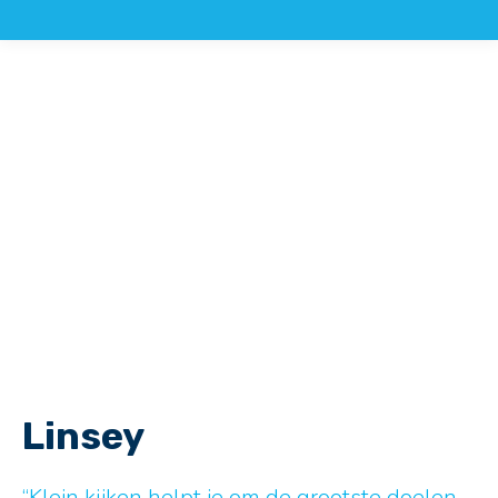
Linsey
“Klein kijken helpt je om de grootste doelen