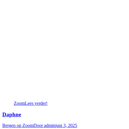
Zoom
Lees verder!
Daphne
Bergen op Zoom
Door
admin
juni 3, 2025