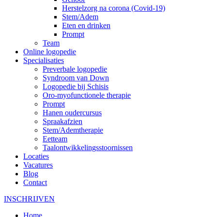
Herstelzorg na corona (Covid-19)
Stem/Adem
Eten en drinken
Prompt
Team
Online logopedie
Specialisaties
Preverbale logopedie
Syndroom van Down
Logopedie bij Schisis
Oro-myofunctionele therapie
Prompt
Hanen oudercursus
Spraakafzien
Stem/Ademtherapie
Eetteam
Taalontwikkelingsstoornissen
Locaties
Vacatures
Blog
Contact
INSCHRIJVEN
Home