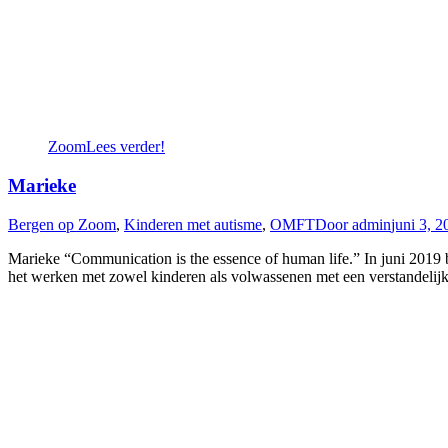
Zoom
Lees verder!
Marieke
Bergen op Zoom
,
Kinderen met autisme
,
OMFT
Door
admin
juni 3, 2
Marieke “Communication is the essence of human life.” In juni 2019 
het werken met zowel kinderen als volwassenen met een verstandelij