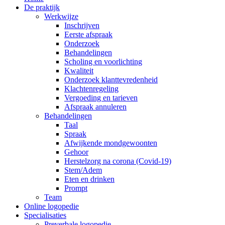
De praktijk
Werkwijze
Inschrijven
Eerste afspraak
Onderzoek
Behandelingen
Scholing en voorlichting
Kwaliteit
Onderzoek klanttevredenheid
Klachtenregeling
Vergoeding en tarieven
Afspraak annuleren
Behandelingen
Taal
Spraak
Afwijkende mondgewoonten
Gehoor
Herstelzorg na corona (Covid-19)
Stem/Adem
Eten en drinken
Prompt
Team
Online logopedie
Specialisaties
Preverbale logopedie