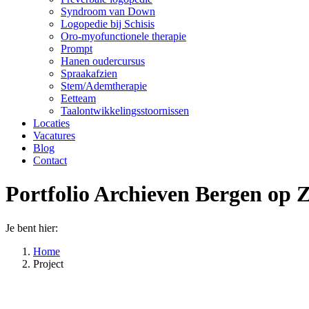
Syndroom van Down
Logopedie bij Schisis
Oro-myofunctionele therapie
Prompt
Hanen oudercursus
Spraakafzien
Stem/Ademtherapie
Eetteam
Taalontwikkelingsstoornissen
Locaties
Vacatures
Blog
Contact
Portfolio Archieven
Bergen op 
Je bent hier:
Home
Project