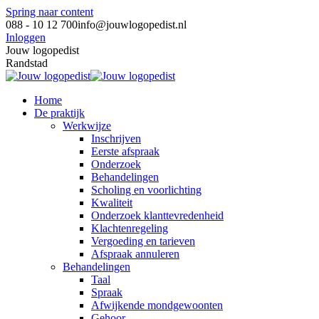
Spring naar content
088 - 10 12 700
info@jouwlogopedist.nl
Inloggen
Jouw logopedist
Randstad
Home
De praktijk
Werkwijze
Inschrijven
Eerste afspraak
Onderzoek
Behandelingen
Scholing en voorlichting
Kwaliteit
Onderzoek klanttevredenheid
Klachtenregeling
Vergoeding en tarieven
Afspraak annuleren
Behandelingen
Taal
Spraak
Afwijkende mondgewoonten
Gehoor